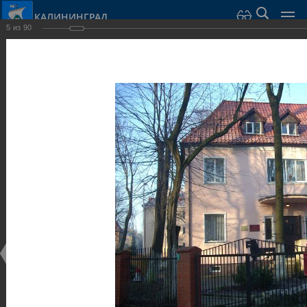
КАЛИНИНГРАД
5
из
90
Город Калининград
›
Город
›
Фотогалерея
›
Калининград
›
Виллы и дома
Виллы и дома
Виллы и дома
28.02.2014