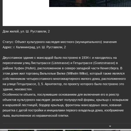
Дом жилой, ул. Ш. Руставели, 2
Статус: Объект культурного наследия местного (муниципального) значения
Адрес: г. Калининград, ул. Ш. Руставели, 2
Двухэтажное здание с мансардой было построено в 1934 г. и находилось на
пересечении улиц Листштрассе (Liststrasse) и Гетцштрассе (Goetzstrasse) в
районе Хуфен (Hufen), расположенном в северо-западной части Кенигсберга. В
этом доме жил торговец Вильгельм Вилке (Wilhelm Wilke), который также являлся
собственником четырехэтажного многоквартирного жилого дома, расположенного
на улице Гетцштрассе, 3, 5. Архитектор, по проекту которого было построено это
здание, неизвестен.
Особенности объекта, послужившие основанием для включения его в реестр
объектов культурного наследия: ризалит полукруглой формы, крыльцо с козырьком
и маршевой лестницей, бордюр крыльца, фронтоны мансардных окон, кованая
решетка с датой постройки и инициалами первого владельца дома, изображение
льва, выполненное из керамической плитки.