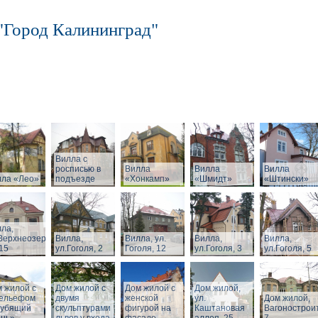
"Город Калининград"
Вилла с
росписью в
Вилла
Вилла
Вилла
лла «Лео»
подъезде
«Хонкамп»
«Шмидт»
«Штински»
ла,
Верхнеозерная,
Вилла,
Вилла, ул.
Вилла,
Вилла,
15
ул.Гоголя, 2
Гоголя, 12
ул.Гоголя, 3
ул.Гоголя, 5
 жилой с
Дом жилой с
Дом жилой с
Дом жилой,
рельефом
двумя
женской
ул.
Дом жилой,
рубящий
скульптурами
фигурой на
Каштановая
Вагонострои