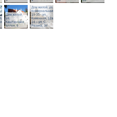
9
9
10
28
Дом жилой, ул.
Коммунальная,
Дом жилой,
19-35 - ул.
л.
ул.
Каменная, 12а,
я,
Каштановая
14 – ул. С.
аллея, 9
Разина, 34