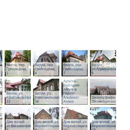
Вилла, пер.
Вилла, пер.
Вилла, пер.
Вилла,
Грибоедова,
Грибоедова,
Грибоедова,
ул.Адмиральская,
1
4
7
6
Виллы по
Аугуста-
Виктория-
Аллее и
Вилла, ул.
Вилла, ул.
Герцог-
Комсомольская,
Комсомольская,
Альбрехт-
Дворец графа
21
36
Аллее
Ойленбургского
Дом жилой,
Дом жилой, ул.
Дом жилой, ул.
Дом жилой, ул.
тельная,
ул.Вагоностроительная,
Верхнеозерная,
Верхнеозерная,
Верхнеозерная,