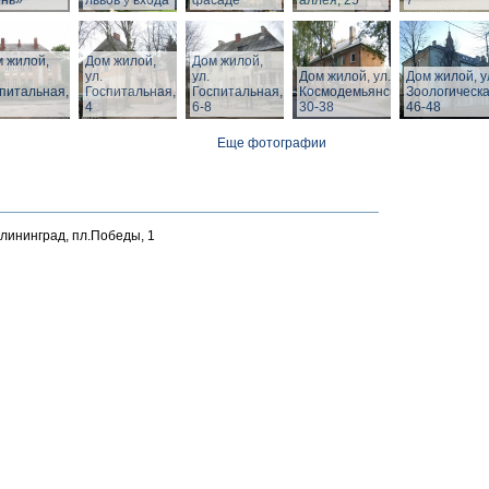
ень»
львов у входа
фасаде
аллея, 25
7
 жилой,
Дом жилой,
Дом жилой,
ул.
ул.
Дом жилой, ул. З.
Дом жилой, у
питальная,
Госпитальная,
Госпитальная,
Космодемьянской
Зоологическа
4
6-8
30-38
46-48
Еще фотографии
алининград, пл.Победы, 1