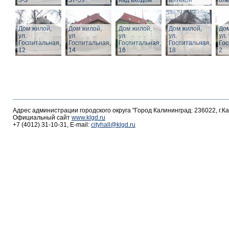
3-5
57-59
над входом
аптекой
ол
Дом жилой,
Дом жилой,
Дом жилой,
Дом жилой,
Дом
ул.
ул.
ул.
ул.
ул.
Госпитальная,
Госпитальная,
Госпитальная,
Госпитальная,
Гос
12
14
16
18
2
Адрес администрации городского округа "Город Калининград: 236022, г.К
Официальный сайт
www.klgd.ru
+7 (4012) 31-10-31, E-mail:
cityhall@klgd.ru