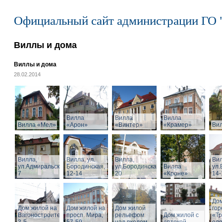
Официальный сайт администрации ГО 
Виллы и дома
Виллы и дома
28.02.2014
Вилла
Вилла
Вилла
Вилла «Мел»
«Арон»
«Винтер»
«Крамер»
Ви
Вилла,
Вилла, ул.
Вилла,
Вил
ул.Адмиральская,
Бородинская,
ул.Бородинская,
Вилла
ул.
7
12-14
20
«Кроне»
14-
Дом
Дом жилой на
Дом жилой на
Дом жилой
го
Вагоностроительной
просп. Мира,
рельефом
Дом жилой с
«Т