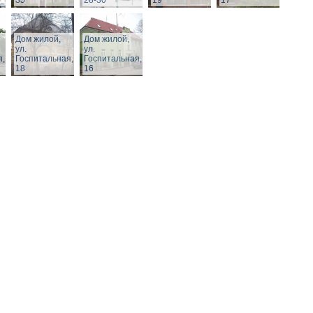
35
28-30
19
17
Дом жилой,
Дом жилой,
ул.
ул.
я,
Госпитальная,
Госпитальная,
18
16