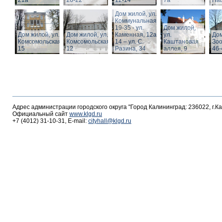
21а
20-22
12-14
7а
Пац
Дом жилой, ул.
Коммунальная,
19-35 - ул.
Дом жилой,
Дом жилой, ул.
Дом жилой, ул.
Каменная, 12а,
ул.
Дом
Комсомольская,
Комсомольская,
14 – ул. С.
Каштановая
Зоо
15
12
Разина, 34
аллея, 9
46-
Адрес администрации городского округа "Город Калининград: 236022, г.К
Официальный сайт
www.klgd.ru
+7 (4012) 31-10-31, E-mail:
cityhall@klgd.ru