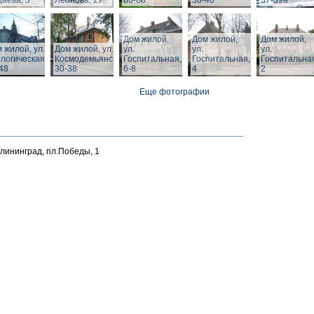
аева, 3
Леонова, 27
80-88
38-40
37-39а
Дом жилой,
Дом жилой,
Дом жилой,
 жилой, ул.
Дом жилой, ул. З.
ул.
ул.
ул.
логическая,
Космодемьянской
Госпитальная,
Госпитальная,
Госпитальна
48
30-38
6-8
4
2
Еще фотографии
алининград, пл.Победы, 1