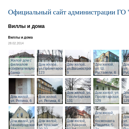
Официальный сайт администрации ГО 
Виллы и дома
Виллы и дома
28.02.2014
Жилой дом с
филиалом
Дом жилой,
Дом жилой,
Дом жилой,
Дом
сберегательного
ул.Пролетарская,
ул.Вагоностроительная,
ул. Ш.
ул.
банка
123
9
Руставели, 6
Рус
Дом жилой, ул.
Дом жилой, ул.
Дом
Дом жилой,
Дом жилой,
Пролетарская,
Пролетарская,
Про
ул. Репина, 6
ул. Репина, 4
131
129
125
Дом жилой,
ул.
Дом
Дом жилой, ул.
Дом жилой,
Дом жилой,
Космонавта
ул.
Ленинградская,
ул. Красная,
ул. Красная,
Пацаева, 5-
Ко