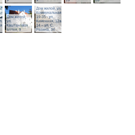
9
9
10
28
Дом жилой, ул.
Коммунальная,
Дом жилой,
19-35 - ул.
л.
ул.
Каменная, 12а,
я,
Каштановая
14 – ул. С.
аллея, 9
Разина, 34