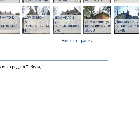
ень»
львов у входа
фасаде
аллея, 25
7
 жилой,
Дом жилой,
Дом жилой,
ул.
ул.
Дом жилой, ул. З.
Дом жилой, у
питальная,
Госпитальная,
Госпитальная,
Космодемьянской
Зоологическа
4
6-8
30-38
46-48
Еще фотографии
алининград, пл.Победы, 1