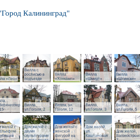
"Город Калининград"
Вилла с
росписью в
Вилла
Вилла
Вилла
лла «Лео»
подъезде
«Хонкамп»
«Шмидт»
«Штински»
ла,
Верхнеозерная,
Вилла,
Вилла, ул.
Вилла,
Вилла,
15
ул.Гоголя, 2
Гоголя, 12
ул.Гоголя, 3
ул.Гоголя, 5
 жилой с
Дом жилой с
Дом жилой с
Дом жилой,
рельефом
двумя
женской
ул.
Дом жилой,
рубящий
скульптурами
фигурой на
Каштановая
Вагонострои