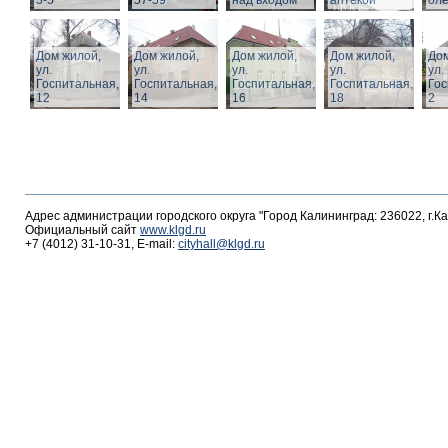
3-5
57-59
над входом
аптекой
ол
Дом жилой,
Дом жилой,
Дом жилой,
Дом жилой,
Дом
ул.
ул.
ул.
ул.
ул.
Госпитальная,
Госпитальная,
Госпитальная,
Госпитальная,
Гос
12
14
16
18
2
Адрес администрации городского округа "Город Калининград: 236022, г.К
Официальный сайт
www.klgd.ru
+7 (4012) 31-10-31, E-mail:
cityhall@klgd.ru