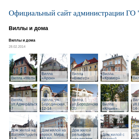
Официальный сайт администрации ГО 
Виллы и дома
Виллы и дома
28.02.2014
Вилла
Вилла
Вилла
Вилла «Мел»
«Арон»
«Винтер»
«Крамер»
Ви
Вилла,
Вилла, ул.
Вилла,
Вил
ул.Адмиральская,
Бородинская,
ул.Бородинская,
Вилла
ул.
7
12-14
20
«Кроне»
14-
Дом
Дом жилой на
Дом жилой на
Дом жилой
го
Вагоностроительной
просп. Мира,
рельефом
Дом жилой с
«Т