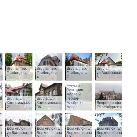
Вилла, пер.
Вилла, пер.
Вилла, пер.
Вилла,
Грибоедова,
Грибоедова,
Грибоедова,
ул.Адмиральская,
1
4
7
6
Виллы по
Аугуста-
Виктория-
Аллее и
Вилла, ул.
Вилла, ул.
Герцог-
Комсомольская,
Комсомольская,
Альбрехт-
Дворец графа
21
36
Аллее
Ойленбургского
Дом жилой,
Дом жилой, ул.
Дом жилой, ул.
Дом жилой, ул.
тельная,
ул.Вагоностроительная,
Верхнеозерная,
Верхнеозерная,
Верхнеозерная,