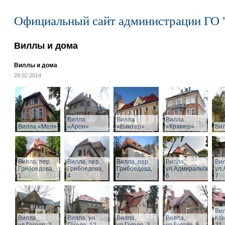
Официальный сайт администрации ГО 
Виллы и дома
Виллы и дома
28.02.2014
Вилла
Вилла
Вилла
Вилла «Мел»
«Арон»
«Винтер»
«Крамер»
Ви
Вилла, пер.
Вилла, пер.
Вилла, пер.
Вилла,
Вил
Грибоедова,
Грибоедова,
Грибоедова,
ул.Адмиральская,
ул.
1
4
7
6
7
Вил
Вилла,
Вилла, ул.
Вилла,
Вилла,
Ком