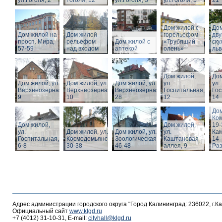
ул.Гоголя, 2
Гоголя, 12
ул.Гоголя, 3
ул.Гоголя, 5
21
Дом жилой с
Дом
Дом жилой на
Дом жилой
горельефом
дв
просп. Мира,
рельефом
Дом жилой с
«Трубящий
ску
57-59
над входом
аптекой
олень»
льв
Дом жилой,
Дом
Дом жилой, ул.
Дом жилой, ул.
Дом жилой, ул.
ул.
ул.
Верхнеозерная,
Верхнеозерная,
Верхнеозерная,
Госпитальная,
Гос
9
10
28
12
14
Дом
Ко
Дом жилой,
Дом жилой,
19-
ул.
Дом жилой, ул. З.
Дом жилой, ул.
ул.
Кам
Госпитальная,
Космодемьянской
Зоологическая,
Каштановая
14 
6-8
30-38
46-48
аллея, 9
Раз
Адрес администрации городского округа "Город Калининград: 236022, г.К
Официальный сайт
www.klgd.ru
+7 (4012) 31-10-31, E-mail:
cityhall@klgd.ru