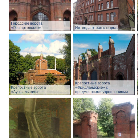
Городские ворота
«Росгартенские»
Интендантская казарма
Крепостные ворота
Крепостные ворота
«Фридландские» с
«Аусфальские»
предмостными укреплениями