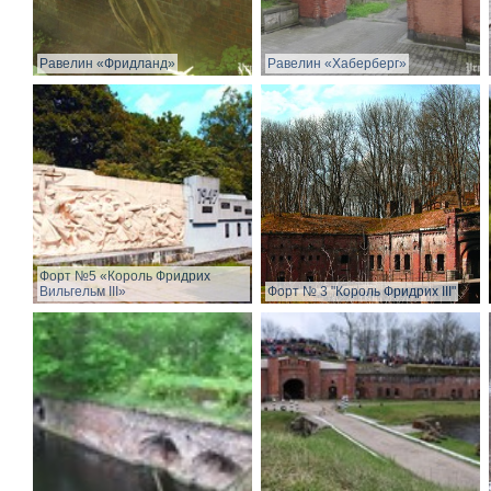
Равелин «Фридланд»
Равелин «Хаберберг»
Форт №5 «Король Фридрих
Вильгельм III»
Форт № 3 "Король Фридрих III"