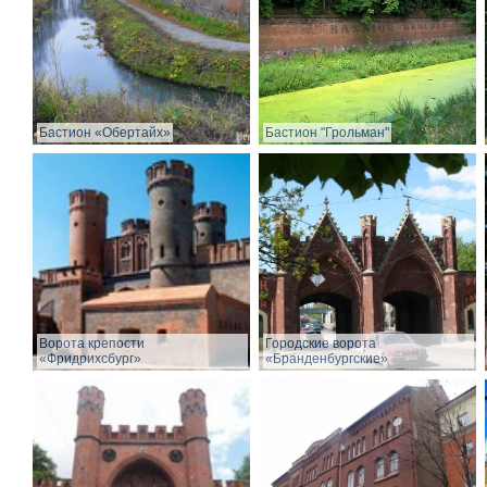
Бастион «Обертайх»
Бастион "Грольман"
Ворота крепости
Городские ворота
«Фридрихсбург»
«Бранденбургские»