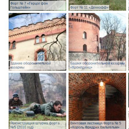
Форт № 7 «Герцог фон
Гольштейн»
Форт № 11 «Дёнхофф»
Здание оборонительной
Башня оборонительной казармы
казармы
«Кронпринц»
Реконструкция штурма форта
Винтовая лестница Форта № 5
№5 (2010 год)
«Король Фридрих Вильгельм»