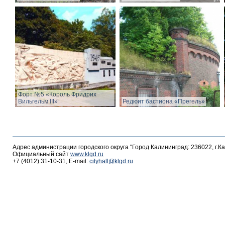
Форт №5 «Король Фридрих
Вильгельм III»
Редюит бастиона «Прегель»
Адрес администрации городского округа "Город Калининград: 236022, г.К
Официальный сайт
www.klgd.ru
+7 (4012) 31-10-31, E-mail:
cityhall@klgd.ru