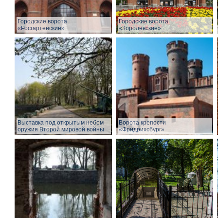
Городские ворота
Городские ворота
«Росгартенские»
«Королевские»
Выставка под открытым небом
Ворота крепости
оружия Второй мировой войны
«Фридрихсбург»