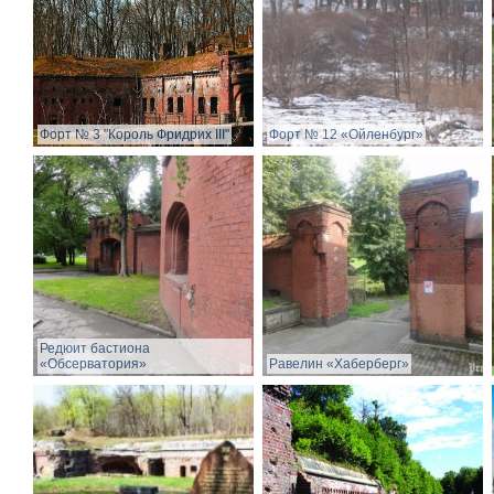
Форт № 3 "Король Фридрих III"
Форт № 12 «Ойленбург»
Редюит бастиона
«Обсерватория»
Равелин «Хаберберг»