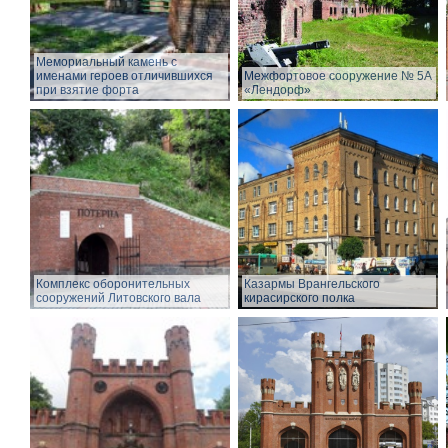
Мемориальный камень с
именами героев отличившихся
Межфортовое сооружение № 5А
при взятие форта
«Лендорф»
Комплекс оборонительных
Казармы Врангельского
сооружений Литовского вала
кирасирского полка