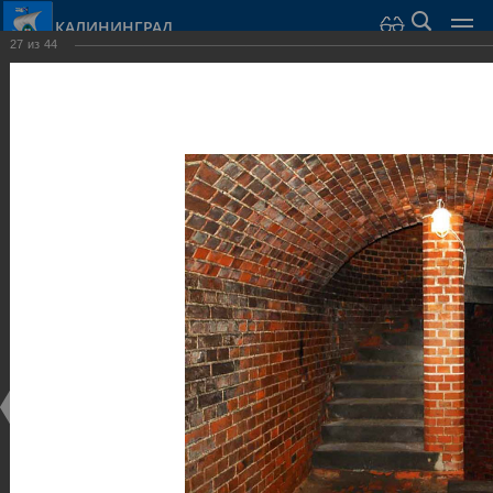
КАЛИНИНГРАД
27
из
44
Город Калининград
›
Город
›
Фотогалерея
›
Достопримечательности
›
Оборонительные сооружения и городские ворота
Достопримечательности
Оборонительные сооружения и городские ворота
25.02.2014