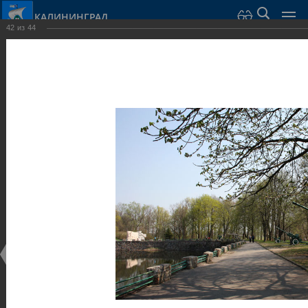
КАЛИНИНГРАД
42
из
44
Город Калининград
›
Город
›
Фотогалерея
›
Достопримечательности
›
Оборонительные сооружения и городские ворота
Достопримечательности
Оборонительные сооружения и городские ворота
25.02.2014