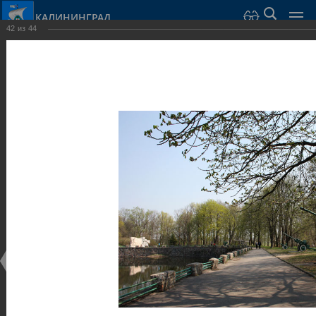
КАЛИНИНГРАД
42
из
44
Город Калининград
›
Город
›
Фотогалерея
›
Достопримечательности
›
Оборонительные сооружения и городские ворота
Достопримечательности
Оборонительные сооружения и городские ворота
25.02.2014