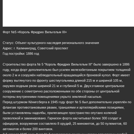
Форт №5 «Король Фридрих Вильгельм III»
Статус: Объект культурного наследия регионального значения
Адрес: г. Калининград, Советский проспект
Год постройки: 1886 год
Строительство форта № 5 "Король Фридрих Вильгельм III" было завершено в 1886
году, когда форт дополнительно был усилен железобетонным покрытием толщиной
около 2 м и сооружён наблюдательный вращающийся броневой купол. Форт имеет
форму вытянутого по фронту шестиугольника длиной 215 м и шириной 105 м,
окружен водным рвом шириной 21 м и глубиной 5 м. Двухэтажное центральное
сооружение с семетрично расположенными по обе стороны от центральной
потерны внутренними помещениями укрыто земляной насыпью.
Перед штурмом Кёнигсберга в 1945 году форт № 5 был дополнительно укреплён по
флангам противотанковыми рвами, траншеями и артиллерийскими позициями,
были установлены надолбы, прилегающее пространство опутано колючей
проволокой и заминировано. Гарнизон форта насчитывал более 300 солдат и
офицеров, вооружение составляло 8 орудий, 25 минометов, до 50 пулеметов, 60
автоматов и более 200 винтовок.