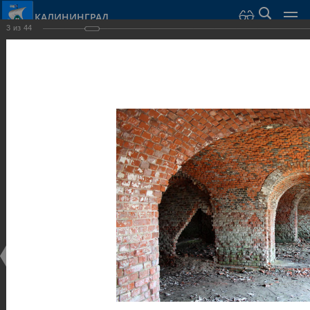
КАЛИНИНГРАД
3
из
44
Город Калининград
›
Город
›
Фотогалерея
›
Достопримечательности
›
Оборонительные сооружения и городские ворота
Достопримечательности
Оборонительные сооружения и городские ворота
25.02.2014