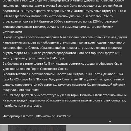
3-5 апреля 1945 года форт № 5 подвергался огневым ударам артиллерии особой
мощности, перед началом штурма 6 апреля была произведена артиллерийская
подготовка. В штурме форта № 5 принимали участия штурмовые отряды 801-го и
806-го стрелковых полков 235-й стрелковой дивизии, 1-й батальон 732-го
стрелкового полка и 2-й батальон 550-го стрелкового полка 126-й стрелковой
дивизии усиленные танками, орудиями и самоходными артиллерийскими
установками.
В ходе штурма советскими саперами был взорван левофланговый каземат, двумя
направленными взрывами обрушены стенки рва, произведен подрыв напольного
капонира форта. Сквозь образовавшийся пролом штурмовые отряды проникли
внутрь форта № 5. После упорного продолжительного боя гарнизон форта № 5
капитулировал утром 8 апреля 1945 года.
За блокаду и взятие форта № 5 пятнадцать советских солдат и офицеров были
удостоены звания Героя Советского Союза.
В соответствии с Постановлением Совета Министров РСФСР от 4 декабря 1974
года № 624 форт № 5 "Король Фридрих Вильгельм III" подлежит государственной
охране, ныне является объектом культурного наследия Калининградской области
федерального значения.
С 1979 года форт № 5 имеет статус музея истории Великой Отечественной войны,
на прилегающей территории обустроен мемориал в память о советских солдатах,
погибших при его штурме.
Информация и фото - http://www.prussia39.ru/