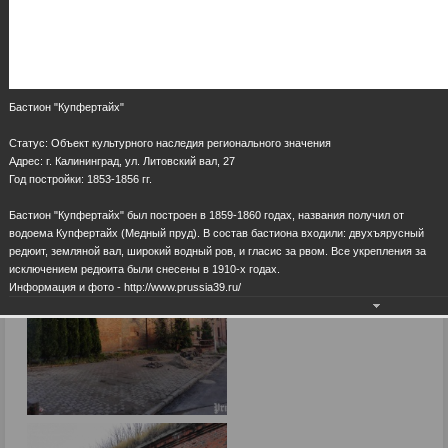
Бастион "Купфертайх"
Статус: Объект культурного наследия регионального значения
Адрес: г. Калининград, ул. Литовский вал, 27
Год постройки: 1853-1856 гг.
Бастион "Купфертайх" был построен в 1859-1860 годах, названия получил от
водоема Купфертайх (Медный пруд). В состав бастиона входили: двухъярусный
редюит, земляной вал, широкий водный ров, и гласис за рвом. Все укрепления за
исключением редюита были снесены в 1910-х годах.
Информация и фото - http://www.prussia39.ru/