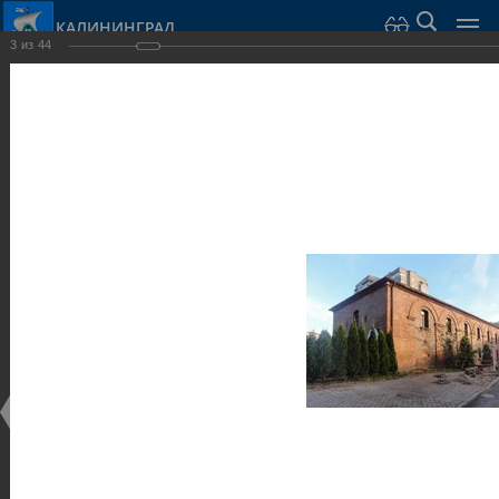
КАЛИНИНГРАД
3
из
44
Город Калининград
›
Город
›
Фотогалерея
›
Достопримечательности
›
Оборонительные сооружения и городские ворота
Достопримечательности
Оборонительные сооружения и городские ворота
25.02.2014