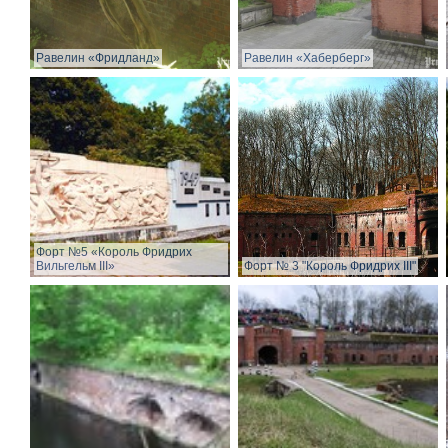
Равелин «Фридланд»
Равелин «Хаберберг»
Форт №5 «Король Фридрих
Вильгельм III»
Форт № 3 "Король Фридрих III"