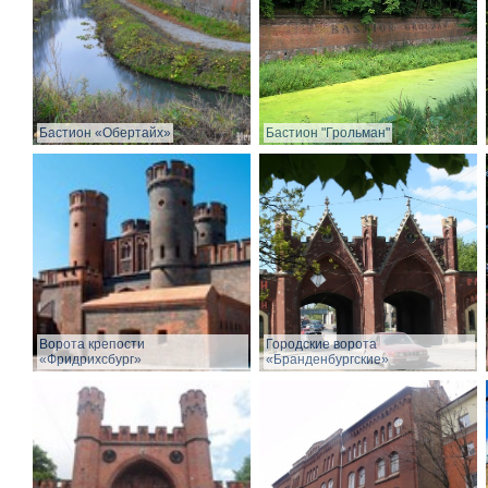
Бастион «Обертайх»
Бастион "Грольман"
Ворота крепости
Городские ворота
«Фридрихсбург»
«Бранденбургские»