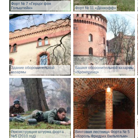
Форт № 7 «Герцог фон
Гольштейн»
Форт № 11 «Дёнхофф»
Здание оборонительной
Башня оборонительной казармы
казармы
«Кронпринц»
Реконструкция штурма форта
Винтовая лестница Форта № 5
№5 (2010 год)
«Король Фридрих Вильгельм»