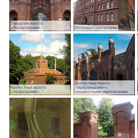
Городские ворота
«Росгартенские»
Интендантская казарма
Крепостные ворота
Крепостные ворота
«Фридландские» с
«Аусфальские»
предмостными укреплениями