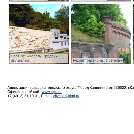
Форт №5 «Король Фридрих
Вильгельм III»
Редюит бастиона «Прегель»
Адрес администрации городского округа "Город Калининград: 236022, г.К
Официальный сайт
www.klgd.ru
+7 (4012) 31-10-31, E-mail:
cityhall@klgd.ru