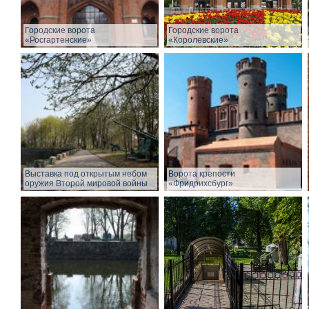
Городские ворота
Городские ворота
«Росгартенские»
«Королевские»
Выставка под открытым небом
Ворота крепости
оружия Второй мировой войны
«Фридрихсбург»