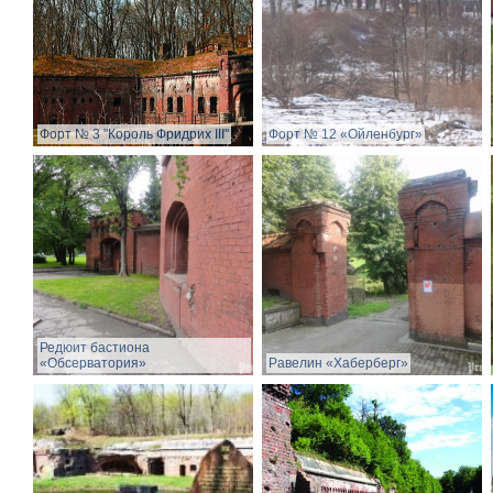
Форт № 3 "Король Фридрих III"
Форт № 12 «Ойленбург»
Редюит бастиона
«Обсерватория»
Равелин «Хаберберг»