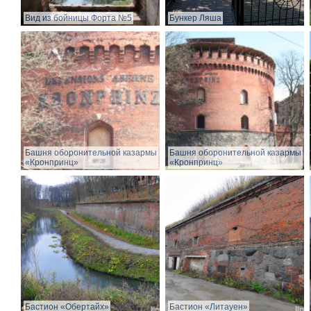
Вид из бойницы Форта №5
Бункер Ляша
Башня оборонительной казармы
Башня оборонительной казармы
«Кронпринц»
«Кронпринц»
Бастион «Обертайх»
Бастион «Литауен»