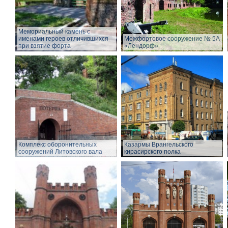
Мемориальный камень с
именами героев отличившихся
Межфортовое сооружение № 5А
при взятие форта
«Лендорф»
Комплекс оборонительных
Казармы Врангельского
сооружений Литовского вала
кирасирского полка