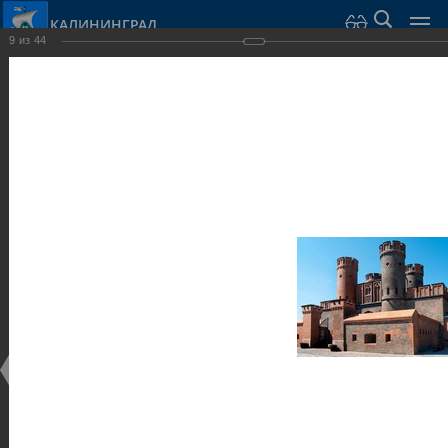
КАЛИНИНГРАД
9
из
44
Город Калининград
›
Город
›
Фотогалерея
›
Достопримечательности
›
Оборонительные сооружения и городские ворота
Достопримечательности
Оборонительные сооружения и городские ворота
25.02.2014