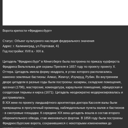
Ворота крепости «Фридрихсбург»
Статус: Объект культурного наследия федерального значения
Адрес: г. Калининград, ул.Портовая, 41
Год постройки: XVII в.- XIX в.
Цитадель "Фридрихсбург" в Кёнигсберге была построена по приказу курфюрста
Фридриха Вильгельма для охраны Прегеля в 1657 году по проекту проекту X.
Оттера. Цитадель имела форму квадрата, в углах которого располагались
каменно-земляные бастионы: Алмаз, Жемчуг, Изумруд, Рубин. Во внутреннем
дворе цитадели в разные годы были построены: казармы, складские помещения,
арсенал (1796), мастерские, комендатура, караульное помещение, офицерская и
солдатская тюрьмы и кирха (1671). Цитадель неоднократно модернизировалась и
достраивалась.
В XIX веке по проекту ландшафтного архитектора доктора Касселя валы были
превращены в прогулочный променад, наблюдательные пункты валов и бастионов
- в смотровые площадки. К середине XIX века цитадель вошла в состав второго
оборонительного обвода, став именоваться фортом. В 1858 году были построены
Фридрихсбургские ворота, сохранившиеся с некоторыми изменениями до