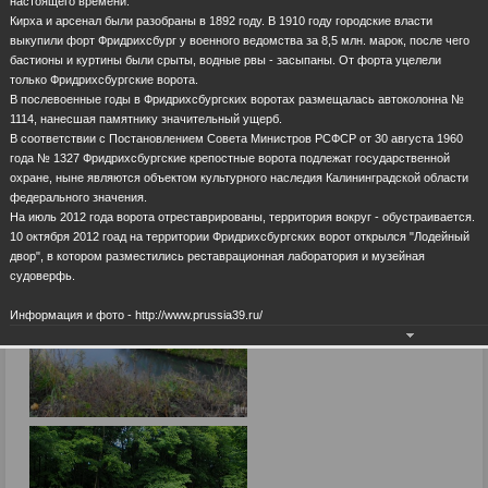
настоящего времени.
Кирха и арсенал были разобраны в 1892 году. В 1910 году городские власти
выкупили форт Фридрихсбург у военного ведомства за 8,5 млн. марок, после чего
бастионы и куртины были срыты, водные рвы - засыпаны. От форта уцелели
только Фридрихсбургские ворота.
В послевоенные годы в Фридрихсбургских воротах размещалась автоколонна №
1114, нанесшая памятнику значительный ущерб.
В соответствии с Постановлением Совета Министров РСФСР от 30 августа 1960
года № 1327 Фридрихсбургские крепостные ворота подлежат государственной
охране, ныне являются объектом культурного наследия Калининградской области
федерального значения.
На июль 2012 года ворота отреставрированы, территория вокруг - обустраивается.
10 октября 2012 гоад на территории Фридрихсбургских ворот открылся "Лодейный
двор", в котором разместились реставрационная лаборатория и музейная
судоверфь.
Информация и фото - http://www.prussia39.ru/