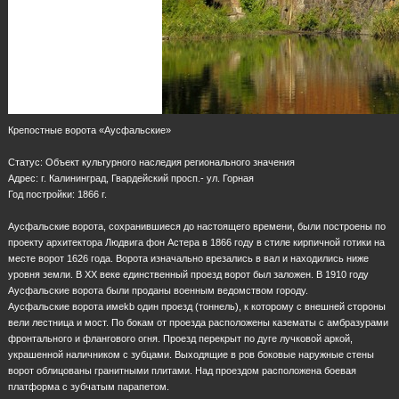
Крепостные ворота «Аусфальские»
Статус: Объект культурного наследия регионального значения
Адрес: г. Калининград, Гвардейский просп.- ул. Горная
Год постройки: 1866 г.
Аусфальские ворота, сохранившиеся до настоящего времени, были построены по
проекту архитектора Людвига фон Астера в 1866 году в стиле кирпичной готики на
месте ворот 1626 года. Ворота изначально врезались в вал и находились ниже
уровня земли. В XX веке единственный проезд ворот был заложен. В 1910 году
Аусфальские ворота были проданы военным ведомством городу.
Аусфальские ворота имеkb один проезд (тоннель), к которому с внешней стороны
вели лестница и мост. По бокам от проезда расположены казематы с амбразурами
фронтального и флангового огня. Проезд перекрыт по дуге лучковой аркой,
украшенной наличником с зубцами. Выходящие в ров боковые наружные стены
ворот облицованы гранитными плитами. Над проездом расположена боевая
платформа с зубчатым парапетом.