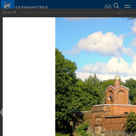
КАЛИНИНГРАД
16
из
44
Город Калининград
›
Город
›
Фотогалерея
›
Достопримечательности
›
Оборонительные сооружения и городские ворота
Достопримечательности
Оборонительные сооружения и городские ворота
25.02.2014