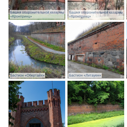
Башня оборонительной казармы
Башня оборонительной казармы
«Кронпринц»
«Кронпринц»
Бастион «Обертайх»
Бастион «Литауен»