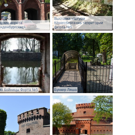
Выставка «Штурм
дские ворота
Кёнигсберга»на территории
нденбургские»
форта №5
из бойницы Форта №5
Бункер Ляша