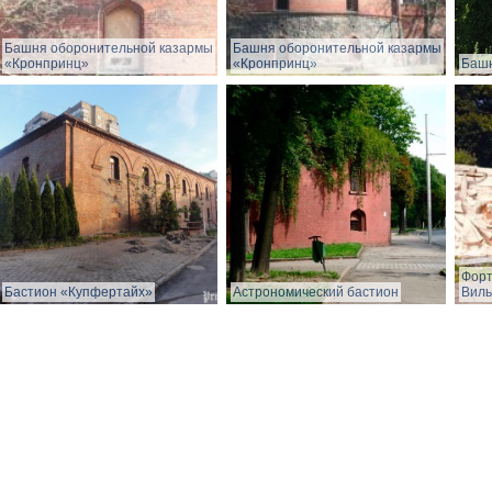
Башня оборонительной казармы
Башня оборонительной казармы
«Кронпринц»
«Кронпринц»
Башн
Форт
Бастион «Купфертайх»
Астрономический бастион
Виль