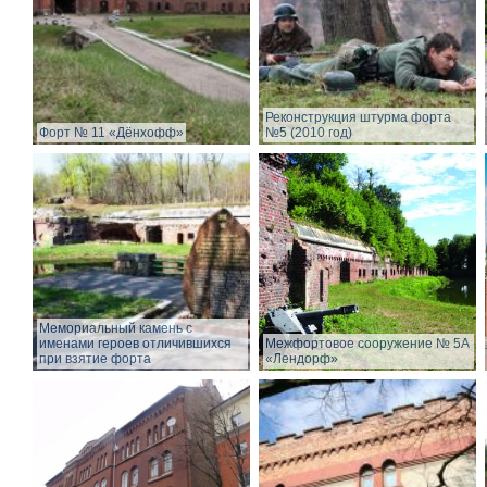
Реконструкция штурма форта
Форт № 11 «Дёнхофф»
№5 (2010 год)
Мемориальный камень с
именами героев отличившихся
Межфортовое сооружение № 5А
при взятие форта
«Лендорф»