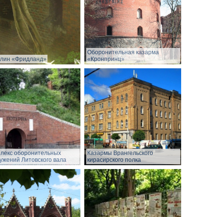
Оборонительная казарма
лин «Фридланд»
«Кронпринц»
лекс оборонительных
Казармы Врангельского
ужений Литовского вала
кирасирского полка