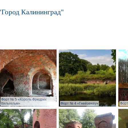
"Город Калининград"
Форт № 5 «Король Фридрих
Вильгельм»
Форт № 4 «Гнейзенау»
Форт