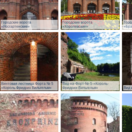
Городские ворота
Городские ворота
Горо
«Росгартенские»
«Королевские»
«Бра
Винтовая лестница Форта № 5
Вид-на-Форт-№-5-«Король-
«Король Фридрих Вильгельм»
Фридрих-Вильгельм»
Вид 