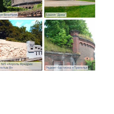
я Врангеля
Башня "Дона"
 №5 «Король Фридрих
гельм III»
Редюит бастиона «Прегель»