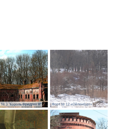
 № 3 "Король Фридрих III"
Форт № 12 «Ойленбург»