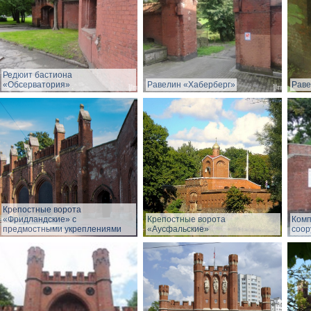
Редюит бастиона
«Обсерватория»
Равелин «Хаберберг»
Раве
Крепостные ворота
«Фридландские» с
Крепостные ворота
Комп
предмостными укреплениями
«Аусфальские»
соор