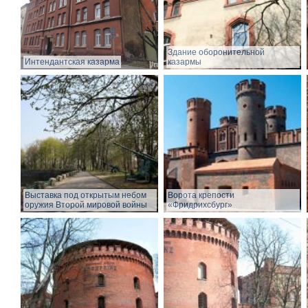
Здание оборонительной
Интендантская казарма
казармы
Выставка под открытым небом
Ворота крепости
оружия Второй мировой войны
«Фридрихсбург»