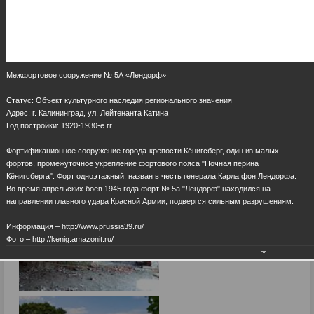
Межфортовое сооружение № 5А «Лендорф»
Статус: Объект культурного наследия регионального значения
Адрес: г. Калининград, ул. Лейтенанта Катина
Год постройки: 1920-1930-е гг.
Фортификационное сооружение города-крепости Кёнигсберг, один из малых
фортов, промежуточное укрепление фортового пояса "Ночная перина
Кёнигсберга". Форт одноэтажный, назван в честь генерала Карла фон Лендорфа.
Во время апрельских боев 1945 года форт № 5a "Лендорф" находился на
направлении главного удара Красной Армии, подвергся сильным разрушениям.
Информация – http://www.prussia39.ru/
Фото – http://kenig.amazonit.ru/