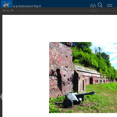
КАЛИНИНГРАД
14
из
44
Город Калининград
›
Город
›
Фотогалерея
›
Достопримечательности
›
Оборонительные сооружения и городские ворота
Достопримечательности
Оборонительные сооружения и городские ворота
25.02.2014