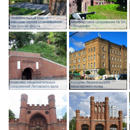
Мемориальный камень с
именами героев отличившихся
Межфортовое сооружение № 5А
при взятие форта
«Лендорф»
Комплекс оборонительных
Казармы Врангельского
сооружений Литовского вала
кирасирского полка