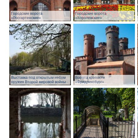
Городские ворота
Городские ворота
«Росгартенские»
«Королевские»
Выставка под открытым небом
Ворота крепости
оружия Второй мировой войны
«Фридрихсбург»