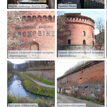
Вид из бойницы Форта №5
Бункер Ляша
Башня оборонительной казармы
Башня оборонительной казармы
«Кронпринц»
«Кронпринц»
Бастион «Обертайх»
Бастион «Литауен»