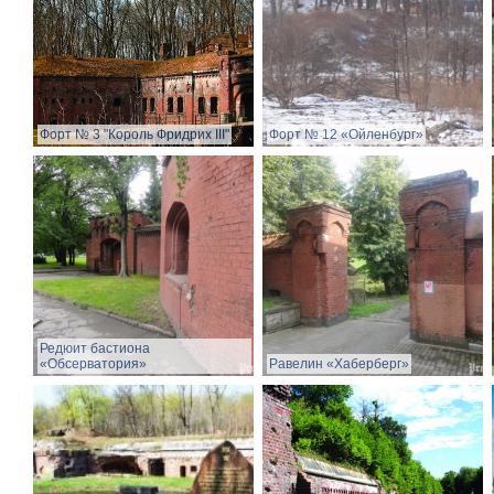
Форт № 3 "Король Фридрих III"
Форт № 12 «Ойленбург»
Редюит бастиона
«Обсерватория»
Равелин «Хаберберг»