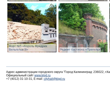
Форт №5 «Король Фридрих
Вильгельм III»
Редюит бастиона «Прегель»
Адрес администрации городского округа "Город Калининград: 236022, г.К
Официальный сайт
www.klgd.ru
+7 (4012) 31-10-31, E-mail:
cityhall@klgd.ru