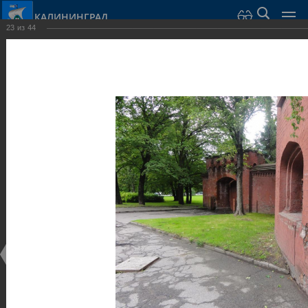
КАЛИНИНГРАД
23
из
44
Город Калининград
›
Город
›
Фотогалерея
›
Достопримечательности
›
Оборонительные сооружения и городские ворота
Достопримечательности
Оборонительные сооружения и городские ворота
25.02.2014