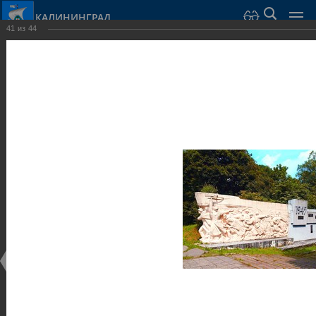
КАЛИНИНГРАД
41
из
44
Город Калининград
›
Город
›
Фотогалерея
›
Достопримечательности
›
Оборонительные сооружения и городские ворота
Достопримечательности
Оборонительные сооружения и городские ворота
25.02.2014