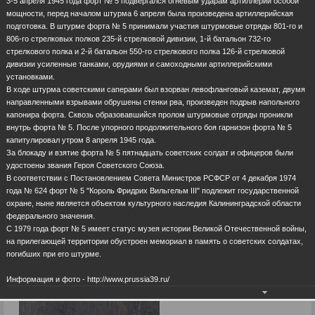
3-5 апреля 1945 года форт № 5 подвергался огневым ударам артиллерии особой
мощности, перед началом штурма 6 апреля была произведена артиллерийская
подготовка. В штурме форта № 5 принимали участия штурмовые отряды 801-го и
806-го стрелковых полков 235-й стрелковой дивизии, 1-й батальон 732-го
стрелкового полка и 2-й батальон 550-го стрелкового полка 126-й стрелковой
дивизии усиленные танками, орудиями и самоходными артиллерийскими
установками.
В ходе штурма советскими саперами был взорван левофланговый каземат, двумя
направленными взрывами обрушены стенки рва, произведен подрыв напольного
капонира форта. Сквозь образовавшийся пролом штурмовые отряды проникли
внутрь форта № 5. После упорного продолжительного боя гарнизон форта № 5
капитулировал утром 8 апреля 1945 года.
За блокаду и взятие форта № 5 пятнадцать советских солдат и офицеров были
удостоены звания Героя Советского Союза.
В соответствии с Постановлением Совета Министров РСФСР от 4 декабря 1974
года № 624 форт № 5 "Король Фридрих Вильгельм III" подлежит государственной
охране, ныне является объектом культурного наследия Калининградской области
федерального значения.
С 1979 года форт № 5 имеет статус музея истории Великой Отечественной войны,
на прилегающей территории обустроен мемориал в память о советских солдатах,
погибших при его штурме.
Информация и фото - http://www.prussia39.ru/