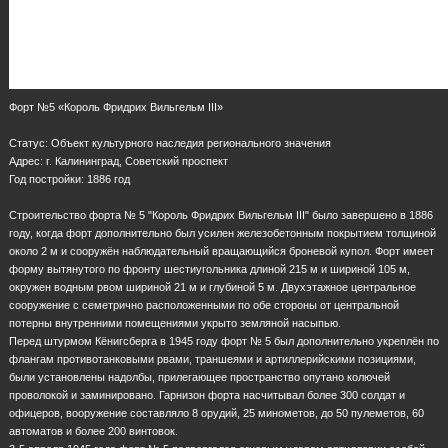
Форт №5 «Король Фридрих Вильгельм III»
Статус: Объект культурного наследия регионального значения
Адрес: г. Калининград, Советский проспект
Год постройки: 1886 год
Строительство форта № 5 "Король Фридрих Вильгельм III" было завершено в 1886
году, когда форт дополнительно был усилен железобетонным покрытием толщиной
около 2 м и сооружён наблюдательный вращающийся броневой купол. Форт имеет
форму вытянутого по фронту шестиугольника длиной 215 м и шириной 105 м,
окружен водным рвом шириной 21 м и глубиной 5 м. Двухэтажное центральное
сооружение с семетрично расположенными по обе стороны от центральной
потерны внутренними помещениями укрыто земляной насыпью.
Перед штурмом Кёнигсберга в 1945 году форт № 5 был дополнительно укреплён по
флангам противотанковыми рвами, траншеями и артиллерийскими позициями,
были установлены надолбы, прилегающее пространство опутано колючей
проволокой и заминировано. Гарнизон форта насчитывал более 300 солдат и
офицеров, вооружение составляло 8 орудий, 25 минометов, до 50 пулеметов, 60
автоматов и более 200 винтовок.