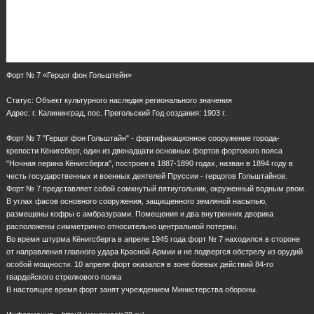
Форт № 7 «Герцог фон Гольштейн»
Статус: Объект культурного наследия регионального значения
Адрес: г. Калининград, пос. Прегольский Год создания: 1903 г.
Форт № 7 "Герцог фон Гольштайн" - фортификационное сооружение города-
крепости Кёнигсберг, один из двенадцати основных фортов фортового пояса
"Ночная перина Кёнигсберга", построен в 1887-1890 годах, назван в 1894 году в
честь государственных и военных деятелей Пруссии - герцогов Гольштайнов.
Форт № 7 представляет собой сомкнутый пятиугольник, окруженный водным рвом.
В углах фасов основного сооружения, защищенного земляной насыпью,
размещены кофры с амбразурами. Помещения и два внутренних дворика
расположены симметрично относительно центральной потерны.
Во время штурма Кёнигсберга в апреле 1945 года форт № 7 находился в стороне
от направления главного удара Красной Армии и не подвергся обстрелу из орудий
особой мощности. 10 апреля форт оказался в зоне боевых действий 84-го
гвардейского стрелкового полка
В настоящее время форт занят учреждением Министерства обороны.