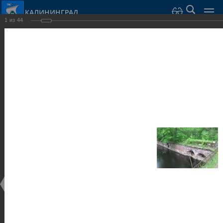
КАЛИНИНГРАД
1
из
44
Город Калининград
›
Город
›
Фотогалерея
›
Достопримечательности
›
Оборонительные сооружения и городские ворота
Достопримечательности
Оборонительные сооружения и городские ворота
25.02.2014