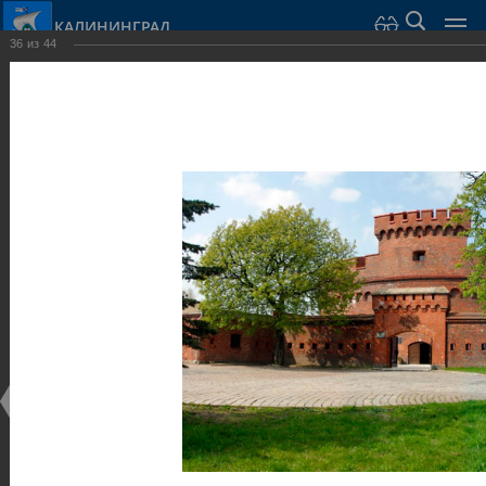
КАЛИНИНГРАД
36
из
44
Город Калининград
›
Город
›
Фотогалерея
›
Достопримечательности
›
Оборонительные сооружения и городские ворота
Достопримечательности
Оборонительные сооружения и городские ворота
25.02.2014