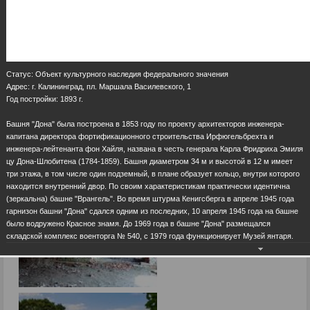
Статус: Объект культурного наследия федерального значения
Адрес: г. Калининград, пл. Маршала Василевского, 1
Год постройки: 1893 г.
Башня "Дона" была построена в 1853 году по проекту архитекторов инженера-
капитана директора фортификационного строительства Ирфюгельбрехта и
инженера-лейтенанта фон Хайля, названа в честь генерала Карла Фридриха Эмиля
цу Дона-Шлобитена (1784-1859). Башня диаметром 34 м и высотой в 12 м имеет
три этажа, в том числе один подземный, в плане образует кольцо, внутри которого
находится внутренний двор. По своим характеристикам практически идентична
(зеркальна) башне "Врангель". Во время штурма Кенигсберга в апреле 1945 года
гарнизон башни "Дона" сдался одним из последних, 10 апреля 1945 года на башне
было водружено Красное знамя. До 1969 года в башне "Дона" размещался
складской комплекс военторга № 540, с 1979 года функционирует Музей янтаря.