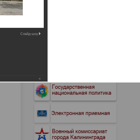
Промышленные здания и
сооружения
Мосты
Слайд-шоу: