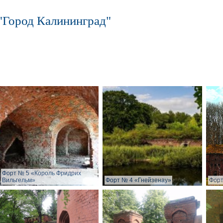
"Город Калининград"
Форт № 5 «Король Фридрих
Вильгельм»
Форт № 4 «Гнейзенау»
Форт