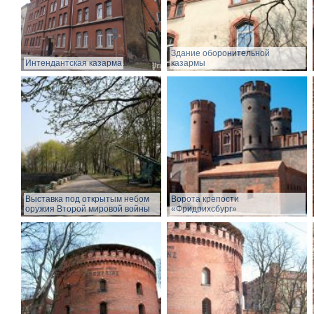
Здание оборонительной
Интендантская казарма
казармы
Выставка под открытым небом
Ворота крепости
оружия Второй мировой войны
«Фридрихсбург»