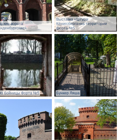
Выставка «Штурм
дские ворота
Кёнигсберга»на территории
нденбургские»
форта №5
из бойницы Форта №5
Бункер Ляша