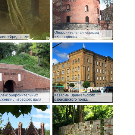
Оборонительная казарма
лин «Фридланд»
«Кронпринц»
лекс оборонительных
Казармы Врангельского
ужений Литовского вала
кирасирского полка