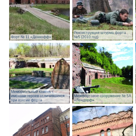
Реконструкция штурма форта
Форт № 11 «Дёнхофф»
№5 (2010 год)
Мемориальный камень с
именами героев отличившихся
Межфортовое сооружение № 5А
при взятие форта
«Лендорф»