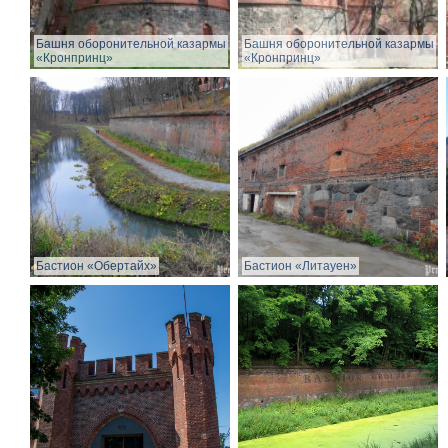
Башня оборонительной казармы
Башня оборонительной казармы
«Кронпринц»
«Кронпринц»
Бастион «Обертайх»
Бастион «Литауен»