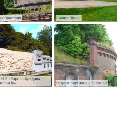
я Врангеля
Башня "Дона"
 №5 «Король Фридрих
гельм III»
Редюит бастиона «Прегель»