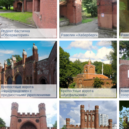
Редюит бастиона
«Обсерватория»
Равелин «Хаберберг»
Раве
Крепостные ворота
«Фридландские» с
Крепостные ворота
Комп
предмостными укреплениями
«Аусфальские»
соор