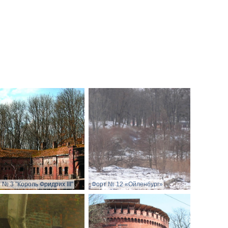
 № 3 "Король Фридрих III"
Форт № 12 «Ойленбург»