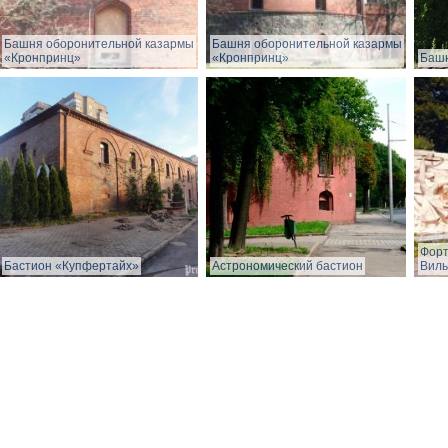
Башня оборонительной казармы
Башня оборонительной казармы
«Кронпринц»
«Кронпринц»
Башн
Форт
Бастион «Купфертайх»
Астрономический бастион
Виль