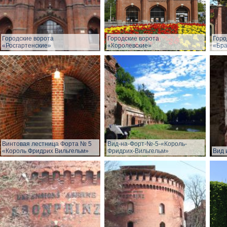
Городские ворота
Городские ворота
Горо
«Росгартенские»
«Королевские»
«Бра
Винтовая лестница Форта № 5
Вид-на-Форт-№-5-«Король-
«Король Фридрих Вильгельм»
Фридрих-Вильгельм»
Вид 