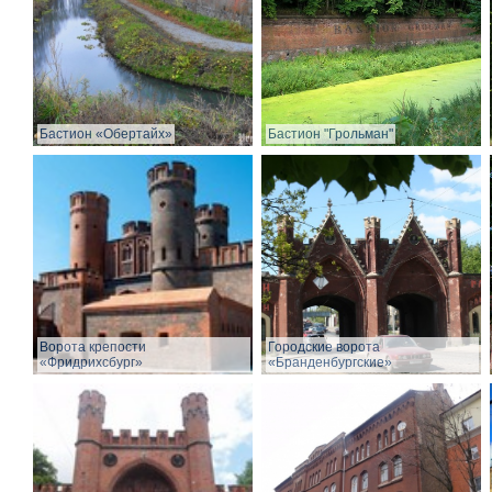
Бастион «Обертайх»
Бастион "Грольман"
Ворота крепости
Городские ворота
«Фридрихсбург»
«Бранденбургские»