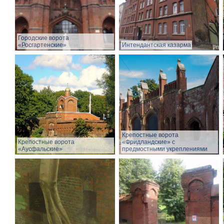
Городские ворота
«Росгартенские»
Интендантская казарма
Крепостные ворота
Крепостные ворота
«Фридландские» с
«Аусфальские»
предмостными укреплениями