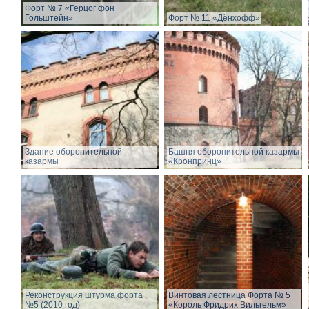
Форт № 7 «Герцог фон
Гольштейн»
Форт № 11 «Дёнхофф»
Здание оборонительной
Башня оборонительной казармы
казармы
«Кронпринц»
Реконструкция штурма форта
Винтовая лестница Форта № 5
№5 (2010 год)
«Король Фридрих Вильгельм»