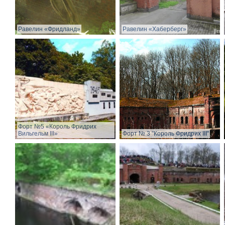
Равелин «Фридланд»
Равелин «Хаберберг»
Форт №5 «Король Фридрих
Вильгельм III»
Форт № 3 "Король Фридрих III"