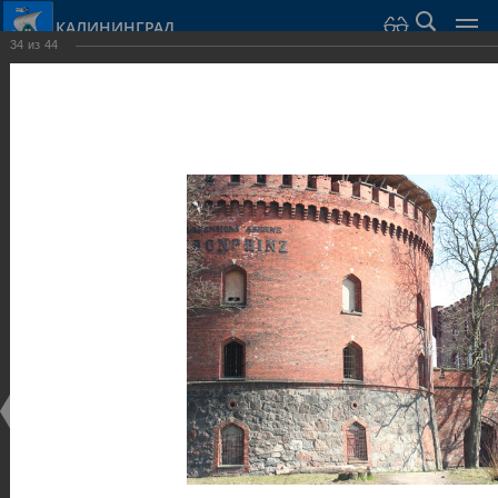
КАЛИНИНГРАД
34
из
44
Город Калининград
›
Город
›
Фотогалерея
›
Достопримечательности
›
Оборонительные сооружения и городские ворота
Достопримечательности
Оборонительные сооружения и городские ворота
25.02.2014