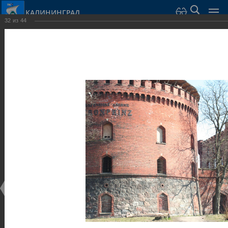
КАЛИНИНГРАД
32
из
44
Город Калининград
›
Город
›
Фотогалерея
›
Достопримечательности
›
Оборонительные сооружения и городские ворота
Достопримечательности
Оборонительные сооружения и городские ворота
25.02.2014