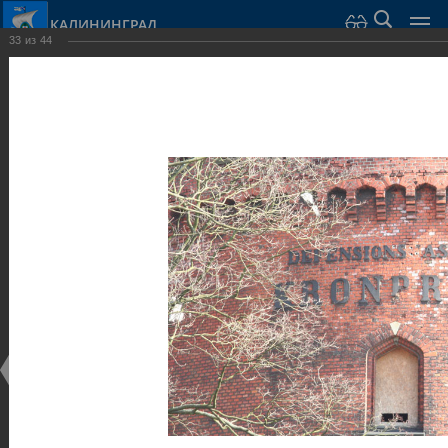
КАЛИНИНГРАД
33
из
44
Город Калининград
›
Город
›
Фотогалерея
›
Достопримечательности
›
Оборонительные сооружения и городские ворота
Достопримечательности
Оборонительные сооружения и городские ворота
25.02.2014