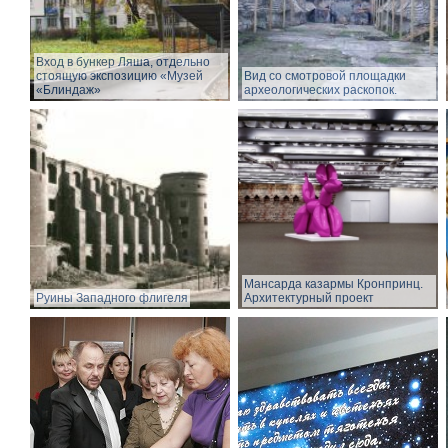
Вход в бункер Ляша, отдельно
стоящую экспозицию «Музей
Вид со смотровой площадки
«Блиндаж»
археологических раскопок.
Мансарда казармы Кронпринц.
Руины Западного флигеля
Архитектурный проект