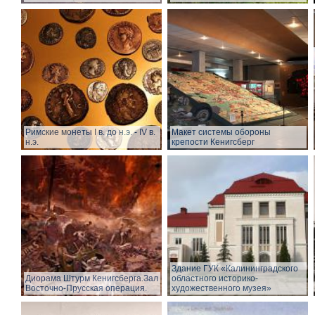
Римские монеты I в. до н.э. - IV в.
Макет системы обороны
н.э.
крепости Кенигсберг
Здание ГУК «Калининградского
Диорама Штурм Кенигсберга.Зал
областного историко-
Восточно-Прусская операция.
художественного музея»