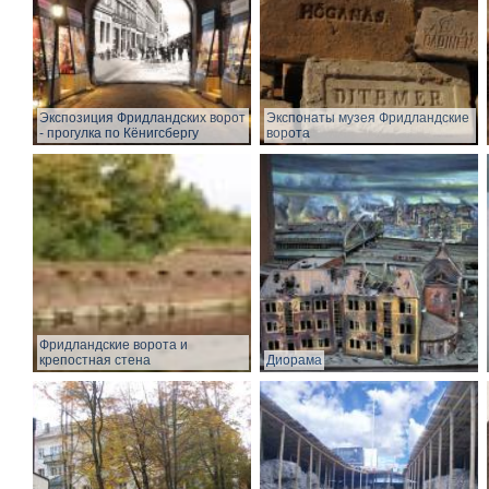
Экспозиция Фридландских ворот
Экспонаты музея Фридландские
- прогулка по Кёнигсбергу
ворота
Фридландские ворота и
крепостная стена
Диорама