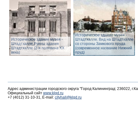
Историческое здание музея -
Историческое здание музея -
Штадтхалле. Вид на Штадтхалле
Штадтхалле.Руины здания
со стороны Замкового пруда
Штадтхалле (2-я половина ХХ
(современное название Нижний
века)
пруд)
Адрес администрации городского округа "Город Калининград: 236022, г.К
Официальный сайт
www.klgd.ru
+7 (4012) 31-10-31, E-mail:
cityhall@klgd.ru