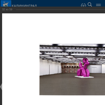
КАЛИНИНГРАД
32
из
59
Город Калининград
›
Город
›
Фотогалерея
›
Достопримечательности
›
Музеи
Достопримечательности
Музеи
25.02.2014