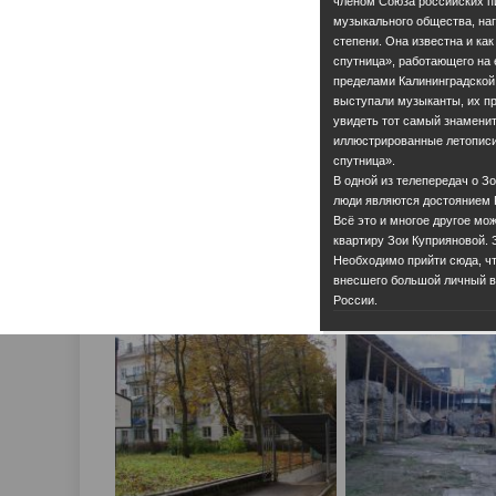
членом Союза российских п
музыкального общества, наг
степени. Она известна и ка
спутница», работающего на е
пределами Калининградской
выступали музыканты, их п
увидеть тот самый знаменит
иллюстрированные летописи
спутница».
В одной из телепередач о З
люди являются достоянием 
Всё это и многое другое мо
квартиру Зои Куприяновой. З
Необходимо прийти сюда, чт
внесшего большой личный вк
России.