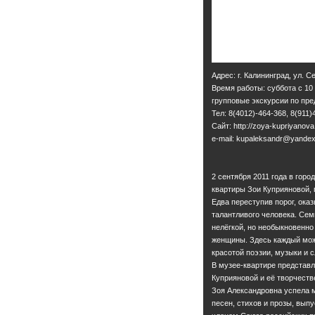
Адрес: г. Калининград, ул. С
Время работы: суббота с 10
групповые экскурсии по пр
Тел: 8(4012)-464-368, 8(911)
Сайт: http://zoya-kupriyanova
e-mail: kupaleksandr@yandex
2 сентября 2011 года в гор
квартиры Зои Куприяновой, 
Едва переступив порог, ок
талантливого человека. Се
нелёгкой, но необыкновенно
женщины. Здесь каждый мож
красотой поэзии, музыки и с
В музее-квартире представ
Куприяновой и её творчеств
Зоя Александровна успела м
песен, стихов и прозы, выпу