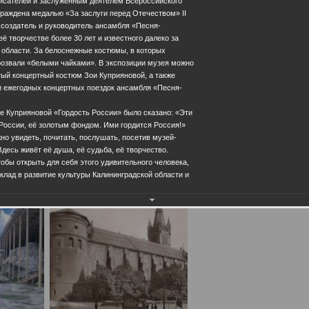
исателей и заслуженным деятелем Всероссийского
раждена медалью «За заслуги перед Отечеством» II
к создатель и руководитель ансамбля «Песня-
ё творчестве более 30 лет и известного далеко за
 области. За белоснежные костюмы, в которых
розвали «белыми чайками». В экспозиции музея можно
ый концертный костюм Зои Куприяновой, а также
 ежегодных концертных поездок ансамбля «Песня-
ое Куприяновой «Гордость России» было сказано: «Эти
России, её золотым фондом. Ими гордится Россия!»
жно увидеть, почитать, послушать, посетив музей-
десь живёт её душа, её судьба, её творчество.
обы открыть для себя этого удивительного человека,
лад в развитие культуры Калининградской области и