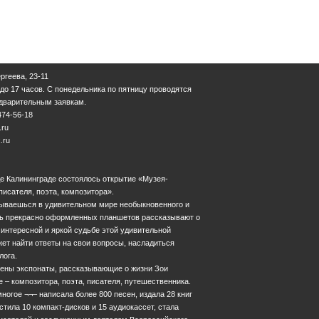
ергеева, 23-11
 до 17 часов. С понедельника по пятницу проводятся
едварительным заявкам.
474-56-18
.ru
.ru
оде Калининграде состоялось открытие «Музея-
писателя, поэта, композитора».
азываешься в удивительном мире необыкновенного и
мь прекрасно оформленных планшетов рассказывают о
 интересной и яркой судьбе этой удивительной
ет найти ответы на свои вопросы, насладиться
лога.
лены экспонаты, рассказывающие о жизни Зои
е – композитора, поэта, писателя, путешественника.
ногое ¬¬– написала более 800 песен, издала 28 книг
стила 10 компакт-дисков и 15 аудиокассет, стала