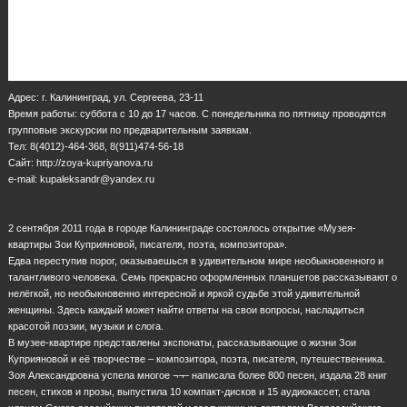
Адрес: г. Калининград, ул. Сергеева, 23-11
Время работы: суббота с 10 до 17 часов. С понедельника по пятницу проводятся
групповые экскурсии по предварительным заявкам.
Тел: 8(4012)-464-368, 8(911)474-56-18
Сайт: http://zoya-kupriyanova.ru
e-mail: kupaleksandr@yandex.ru
2 сентября 2011 года в городе Калининграде состоялось открытие «Музея-
квартиры Зои Куприяновой, писателя, поэта, композитора».
Едва переступив порог, оказываешься в удивительном мире необыкновенного и
талантливого человека. Семь прекрасно оформленных планшетов рассказывают о
нелёгкой, но необыкновенно интересной и яркой судьбе этой удивительной
женщины. Здесь каждый может найти ответы на свои вопросы, насладиться
красотой поэзии, музыки и слога.
В музее-квартире представлены экспонаты, рассказывающие о жизни Зои
Куприяновой и её творчестве – композитора, поэта, писателя, путешественника.
Зоя Александровна успела многое ¬¬– написала более 800 песен, издала 28 книг
песен, стихов и прозы, выпустила 10 компакт-дисков и 15 аудиокассет, стала