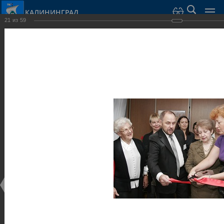
КАЛИНИНГРАД
21
из
59
Город Калининград
›
Город
›
Фотогалерея
›
Достопримечательности
›
Музеи
Достопримечательности
Музеи
25.02.2014