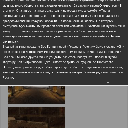
членом Союза российских писателей и заслуженным деятелем Всероссийского
музыкального общества, награждена медалью «За заслуги перед Отечеством» II
степени. Она известна и как создатель и руководитель ансамбля «Песня-
спутница», работающего на её творчестве более 30 лет и известного далеко за
пределами Калининградской области. За белоснежные костюмы, в которых
выступали музыканты, их прозвали «белыми чайками». В экспозиции музея можно
увидеть тот самый знаменитый концертный костюм Зои Куприяновой, а также
иллюстрированные летописи ежегодных концертных поездок ансамбля «Песня-
спутница».
В одной из телепередач о Зое Куприяновой «Гордость России» было сказано: «Эти
люди являются достоянием России, её золотым фондом. Ими гордится Россия!»
Всё это и многое другое можно увидеть, почитать, послушать, посетив музей-
квартиру Зои Куприяновой. Здесь живёт её душа, её судьба, её творчество.
Необходимо прийти сюда, чтобы открыть для себя этого удивительного человека,
внесшего большой личный вклад в развитие культуры Калининградской области и
России.