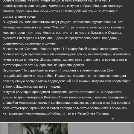
боевые ордена, на полотнищах вышиты наименования частей в честь
освобожденных ими городов. Кроме того, в музее собрана большая коллекция
знамен, врученных воинским частям 11-й гвардейской армии за отличия в
созидательном труде.
В Оружейном зале посетители могут увидеть стрелковое оружие военных лет:
легендарный пулемет системы "Максим", стрелковое оружие русских военных
конструкторов - винтовку Мосина, пистолеты - пулеметы Шпагина и Судаева,
пулеметы Дегтярева и Горюнова. Здесь же представлено более 100 единиц
современного стрелкового оружия.
В экспозиции "Летопись боевого пути 11-й гвардейской армии" можно увидеть
боевые награды красноармейцев и командиров армии, их фотографии, документы,
личные вещи и письма. Широко представлены советские плакаты военных лет и
фотографии известных фронтовых корреспондентов.
Экспозиция "По страницам истории..." знакомит с военной прессой 11-й
гвардейской армии в годы войны. Подлинные издания тех лет широко освещают
повседневную боевую жизнь подразделений 11-й армии и подвига красноармейцев
в боях с фашистскими захватчиками.
В музее регулярно проводятся заседания Совета ветеранов 11-й гвардейской
армии, встречи ветеранов Великой Отечественной войны с военнослужащими и
учащейся молодежью, слеты и конференции поисковых отрядов и клубов военных
реконструкторов, организовываются поездки по местам боевой славы армии как
на территории Калининградской области, так и в Республике Польша.