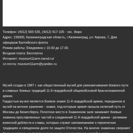
Телефон: (4012) 565-535, (4012) 917-105 - экс. бюро
Адрес: 236000, Калининградская область, г.Калининград, ул. Кирова, 7, Дом
офицеров Балтийского флота
Режим работы: Ежедневно с 10.00 до 17.00.
Входная плата: Бесплатно
Интернет: museum11arm.narod.ru/
эл.почта: museum11arm@yandex.ru
Музей создан в 1987 г. как общественный музей для увековечивания боевого пути
и славных боевых традиций 11-й гвардейской общевойсковой Краснознаменной
армии.
Гордостью музея является Боевое знамя 11-й гвардейской армии, переданное в
музей на вечное хранение - знамя, под которым армия прошла нелегкий путь от
Москвы до Кенигсберга. Почетное место в Знаменном зале занимают боевые
знамена прославленных частей и соединений 11-й гвардейской армии - реликвии
воинской доблести и славы, которые служат напоминанием о героических
традициях и священном долге по защите Отечества. На многих знаменах сверкают