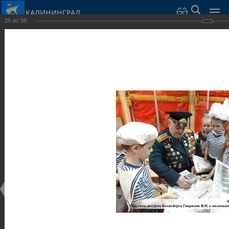
КАЛИНИНГРАД
25
из
59
Город Калининград
›
Город
›
Фотогалерея
›
Достопримечательности
›
Музеи
Достопримечательности
Музеи
25.02.2014