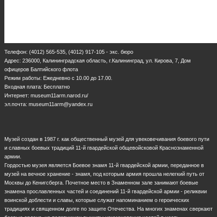
Телефон: (4012) 565-535, (4012) 917-105 - экс. бюро
Адрес: 236000, Калининградская область, г.Калининград, ул. Кирова, 7, Дом
офицеров Балтийского флота
Режим работы: Ежедневно с 10.00 до 17.00.
Входная плата: Бесплатно
Интернет: museum11arm.narod.ru/
эл.почта: museum11arm@yandex.ru
Музей создан в 1987 г. как общественный музей для увековечивания боевого пути
и славных боевых традиций 11-й гвардейской общевойсковой Краснознаменной
армии.
Гордостью музея является Боевое знамя 11-й гвардейской армии, переданное в
музей на вечное хранение - знамя, под которым армия прошла нелегкий путь от
Москвы до Кенигсберга. Почетное место в Знаменном зале занимают боевые
знамена прославленных частей и соединений 11-й гвардейской армии - реликвии
воинской доблести и славы, которые служат напоминанием о героических
традициях и священном долге по защите Отечества. На многих знаменах сверкают