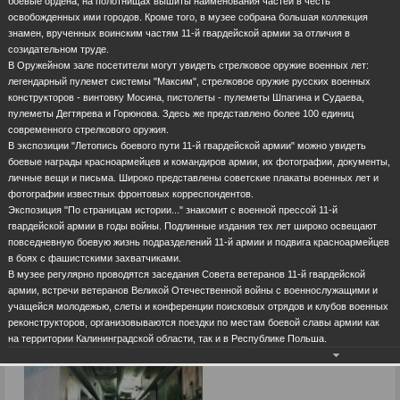
боевые ордена, на полотнищах вышиты наименования частей в честь
освобожденных ими городов. Кроме того, в музее собрана большая коллекция
знамен, врученных воинским частям 11-й гвардейской армии за отличия в
созидательном труде.
В Оружейном зале посетители могут увидеть стрелковое оружие военных лет:
легендарный пулемет системы "Максим", стрелковое оружие русских военных
конструкторов - винтовку Мосина, пистолеты - пулеметы Шпагина и Судаева,
пулеметы Дегтярева и Горюнова. Здесь же представлено более 100 единиц
современного стрелкового оружия.
В экспозиции "Летопись боевого пути 11-й гвардейской армии" можно увидеть
боевые награды красноармейцев и командиров армии, их фотографии, документы,
личные вещи и письма. Широко представлены советские плакаты военных лет и
фотографии известных фронтовых корреспондентов.
Экспозиция "По страницам истории..." знакомит с военной прессой 11-й
гвардейской армии в годы войны. Подлинные издания тех лет широко освещают
повседневную боевую жизнь подразделений 11-й армии и подвига красноармейцев
в боях с фашистскими захватчиками.
В музее регулярно проводятся заседания Совета ветеранов 11-й гвардейской
армии, встречи ветеранов Великой Отечественной войны с военнослужащими и
учащейся молодежью, слеты и конференции поисковых отрядов и клубов военных
реконструкторов, организовываются поездки по местам боевой славы армии как
на территории Калининградской области, так и в Республике Польша.