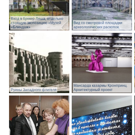
Вход в бункер Ляша, отдельно
стоящую экспозицию «Музей
Вид со смотровой площадки
«Блиндаж»
археологических раскопок.
Мансарда казармы Кронпринц.
Руины Западного флигеля
Архитектурный проект