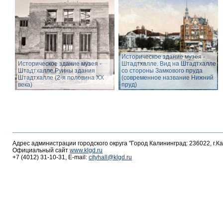
Историческое здание музея -
Историческое здание музея -
Штадтхалле. Вид на Штадтхалле
Штадтхалле.Руины здания
со стороны Замкового пруда
Штадтхалле (2-я половина ХХ
(современное название Нижний
века)
пруд)
Адрес администрации городского округа "Город Калининград: 236022, г.К
Официальный сайт
www.klgd.ru
+7 (4012) 31-10-31, E-mail:
cityhall@klgd.ru