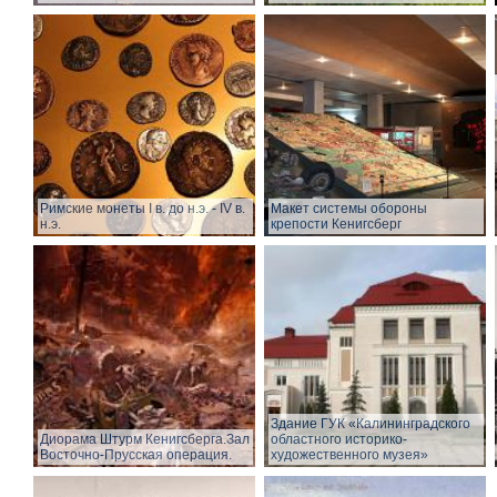
Римские монеты I в. до н.э. - IV в.
Макет системы обороны
н.э.
крепости Кенигсберг
Здание ГУК «Калининградского
Диорама Штурм Кенигсберга.Зал
областного историко-
Восточно-Прусская операция.
художественного музея»