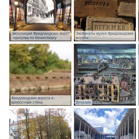
Экспозиция Фридландских ворот
Экспонаты музея Фридландские
- прогулка по Кёнигсбергу
ворота
Фридландские ворота и
крепостная стена
Диорама