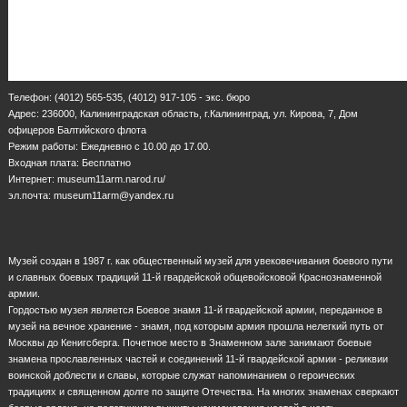
Телефон: (4012) 565-535, (4012) 917-105 - экс. бюро
Адрес: 236000, Калининградская область, г.Калининград, ул. Кирова, 7, Дом
офицеров Балтийского флота
Режим работы: Ежедневно с 10.00 до 17.00.
Входная плата: Бесплатно
Интернет: museum11arm.narod.ru/
эл.почта: museum11arm@yandex.ru
Музей создан в 1987 г. как общественный музей для увековечивания боевого пути
и славных боевых традиций 11-й гвардейской общевойсковой Краснознаменной
армии.
Гордостью музея является Боевое знамя 11-й гвардейской армии, переданное в
музей на вечное хранение - знамя, под которым армия прошла нелегкий путь от
Москвы до Кенигсберга. Почетное место в Знаменном зале занимают боевые
знамена прославленных частей и соединений 11-й гвардейской армии - реликвии
воинской доблести и славы, которые служат напоминанием о героических
традициях и священном долге по защите Отечества. На многих знаменах сверкают