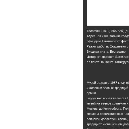
Телефон: (4012) 565-535, (40
Адрес: 236000, Калининградс
офицеров Балтийского флот
Режим работы: Ежедневно с 1
Входная плата: Бесплатно
Интернет: museum11arm.naro
эл.почта: museum11arm@yan
Музей создан в 1987 г. как
и славных боевых традиций
армии.
Гордостью музея является Б
музей на вечное хранение -
Москвы до Кенигсберга. По
знамена прославленных част
воинской доблести и славы,
традициях и священном дол