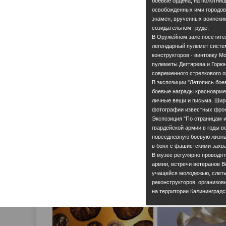
боевые ордена, на полотни
освобожденных ими городов.
знамен, врученных воинским
созидательном труде.
В Оружейном зале посетител
легендарный пулемет систе
конструкторов - винтовку М
пулеметы Дегтярева и Горюн
современного стрелкового о
В экспозиции "Летопись бое
боевые награды красноарме
личные вещи и письма. Шир
фотографии известных фрон
Экспозиция "По страницам ис
гвардейской армии в годы 
повседневную боевую жизнь
в боях с фашистскими захв
В музее регулярно проводят
армии, встречи ветеранов 
учащейся молодежью, слеты
реконструкторов, организов
на территории Калининградс