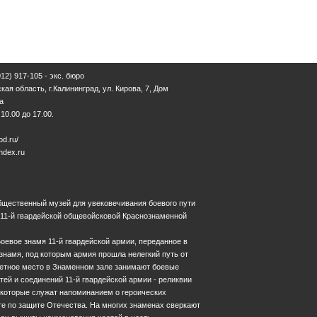
12) 917-105 - экс. бюро
кая область, г.Калининград, ул. Кирова, 7, Дом
а
0.00 до 17.00.
d.ru/
dex.ru
 общественный музей для увековечивания боевого пути
 11-й гвардейской общевойсковой Краснознаменной
оевое знамя 11-й гвардейской армии, переданное в
 знамя, под которым армия прошла нелегкий путь от
четное место в Знаменном зале занимают боевые
ей и соединений 11-й гвардейской армии - реликвии
 которые служат напоминанием о героических
ге по защите Отечества. На многих знаменах сверкают