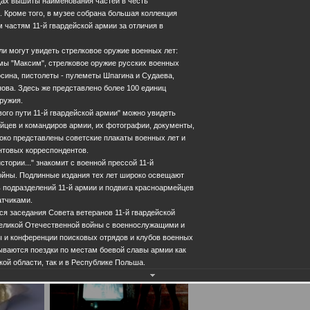
щах вышиты наименования частей в честь
 Кроме того, в музее собрана большая коллекция
 частям 11-й гвардейской армии за отличия в
и могут увидеть стрелковое оружие военных лет:
мы "Максим", стрелковое оружие русских военных
осина, пистолеты - пулеметы Шпагина и Судаева,
ова. Здесь же представлено более 100 единиц
ружия.
вого пути 11-й гвардейской армии" можно увидеть
йцев и командиров армии, их фотографии, документы,
око представлены советские плакаты военных лет и
товых корреспондентов.
тории..." знакомит с военной прессой 11-й
войны. Подлинные издания тех лет широко освещают
 подразделений 11-й армии и подвига красноармейцев
атчиками.
ся заседания Совета ветеранов 11-й гвардейской
Великой Отечественной войны с военнослужащими и
 и конференции поисковых отрядов и клубов военных
ываются поездки по местам боевой славы армии как
кой области, так и в Республике Польша.