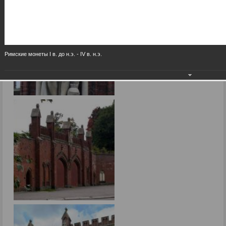
Римские монеты I в. до н.э. - IV в. н.э.