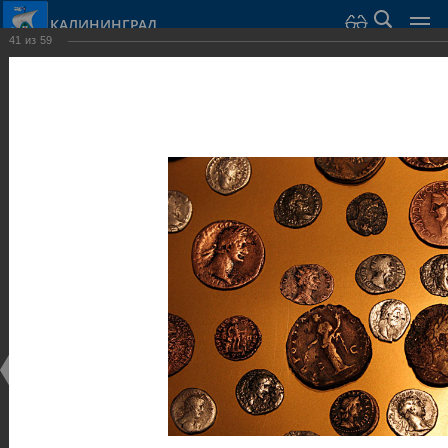
КАЛИНИНГРАД
41
из
59
Город Калининград
›
Город
›
Фотогалерея
›
Достопримечательности
›
Музеи
Достопримечательности
Музеи
25.02.2014