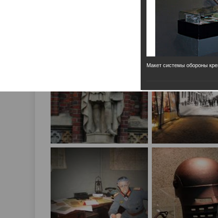
Макет системы обороны кре