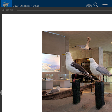
КАЛИНИНГРАД
43
из
59
Город Калининград
›
Город
›
Фотогалерея
›
Достопримечательности
›
Музеи
Достопримечательности
Музеи
25.02.2014