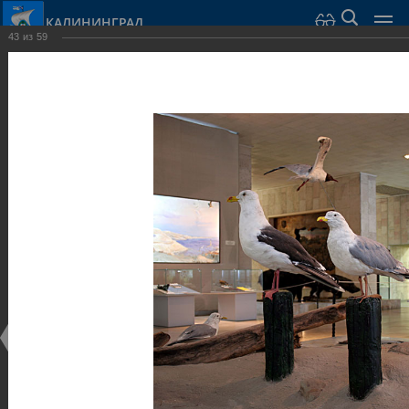
КАЛИНИНГРАД
43
из
59
Город Калининград
›
Город
›
Фотогалерея
›
Достопримечательности
›
Музеи
Достопримечательности
Музеи
25.02.2014