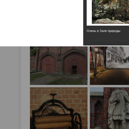
Олень в Зале природы