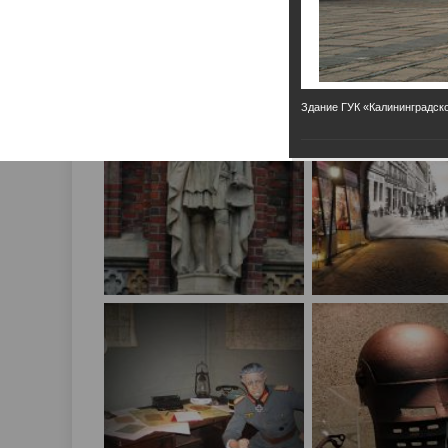
Здание ГУК «Калининградско