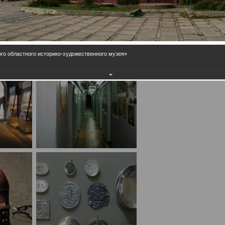
го областного историко-художественного музея»