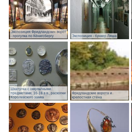
Экспозиция Фридландских ворот
- прогулка по Кёнигсбергу
Экспозиция - бункер Ляша
Шкатулка с оккультными
предметами, 16-18 в.в., раскопки
Фридландские ворота и
Королевского замка
крепостная стена