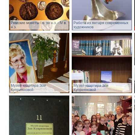
Римские монеты I в. до н.э. - IV в.
Работа из янтаря современных
н.э.
художников
Музей-квартира Зои
Музей-квартира Зои
Куприяновой
Куприяновой