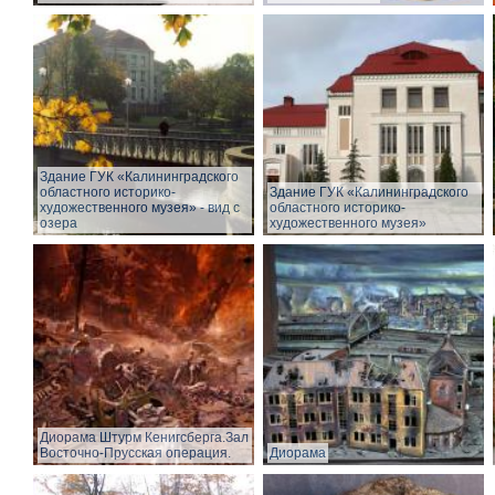
Здание ГУК «Калининградского
областного историко-
Здание ГУК «Калининградского
художественного музея» - вид с
областного историко-
озера
художественного музея»
Диорама Штурм Кенигсберга.Зал
Восточно-Прусская операция.
Диорама