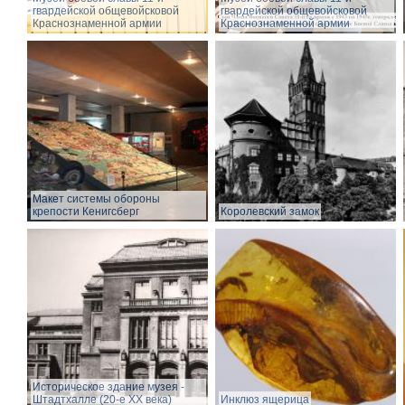
гвардейской общевойсковой
гвардейской общевойсковой
Краснознаменной армии
Краснознаменной армии
Макет системы обороны
крепости Кенигсберг
Королевский замок
Историческое здание музея -
Штадтхалле (20-е XX века)
Инклюз ящерица