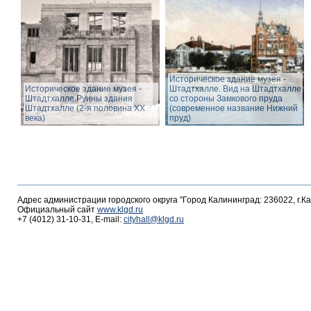
Историческое здание музея -
Историческое здание музея -
Штадтхалле. Вид на Штадтхалле
Штадтхалле.Руины здания
со стороны Замкового пруда
Штадтхалле (2-я половина ХХ
(современное название Нижний
века)
пруд)
Адрес администрации городского округа "Город Калининград: 236022, г.К
Официальный сайт
www.klgd.ru
+7 (4012) 31-10-31, E-mail:
cityhall@klgd.ru