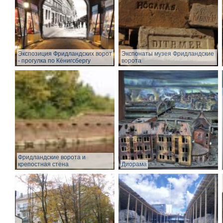
Экспозиция Фридландских ворот
Экспонаты музея Фридландские
- прогулка по Кёнигсбергу
ворота
Фридландские ворота и
крепостная стена
Диорама