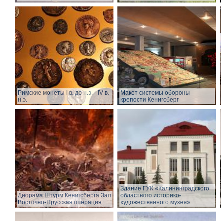
Римские монеты I в. до н.э. - IV в.
Макет системы обороны
н.э.
крепости Кенигсберг
Здание ГУК «Калининградского
Диорама Штурм Кенигсберга.Зал
областного историко-
Восточно-Прусская операция.
художественного музея»