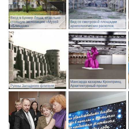
Вход в бункер Ляша, отдельно
стоящую экспозицию «Музей
Вид со смотровой площадки
«Блиндаж»
археологических раскопок.
Мансарда казармы Кронпринц.
Руины Западного флигеля
Архитектурный проект