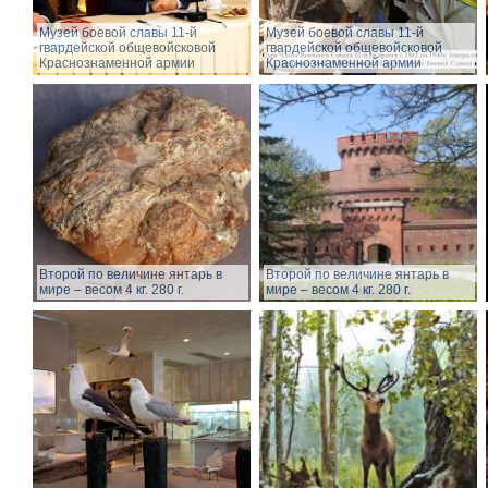
Музей боевой славы 11-й
Музей боевой славы 11-й
гвардейской общевойсковой
гвардейской общевойсковой
Краснознаменной армии
Краснознаменной армии
Второй по величине янтарь в
Второй по величине янтарь в
мире – весом 4 кг. 280 г.
мире – весом 4 кг. 280 г.