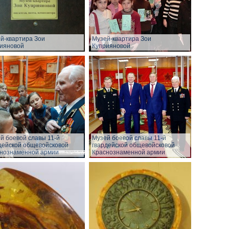
й-квартира Зои
Музей-квартира Зои
ияновой
Куприяновой
й боевой славы 11-й
Музей боевой славы 11-й
дейской общевойсковой
гвардейской общевойсковой
нознаменной армии
Краснознаменной армии