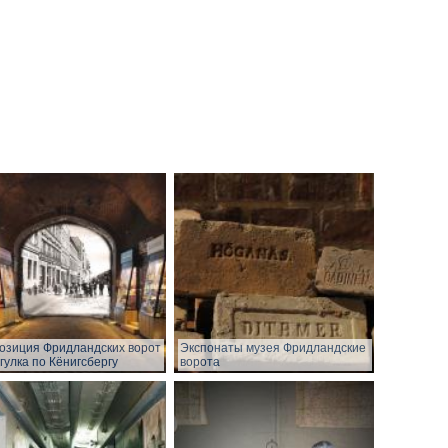
озиция Фридландских ворот
Экспонаты музея Фридландские
огулка по Кёнигсбергу
ворота