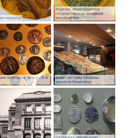
Изделие, Кёнигсбергская
государственная янтарная
юз ящерица
мануфактура
ие монеты I в. до н.э. - IV в.
Макет системы обороны
крепости Кенигсберг
Шкатулка с оккультными