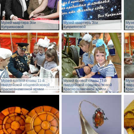
Музей-квартира Зои
Музей-квартира Зои
Музе
Куприяновой
Куприяновой
Купр
Музей боевой славы 11-й
Музей боевой славы 11-й
Музе
гвардейской общевойсковой
гвардейской общевойсковой
гвар
Краснознаменной армии
Краснознаменной армии
Крас