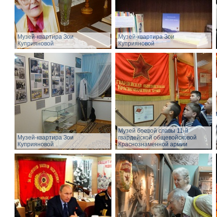
Музей-квартира Зои
Музей-квартира Зои
Куприяновой
Куприяновой
Музей боевой славы 11-й
Музей-квартира Зои
гвардейской общевойсковой
Куприяновой
Краснознаменной армии