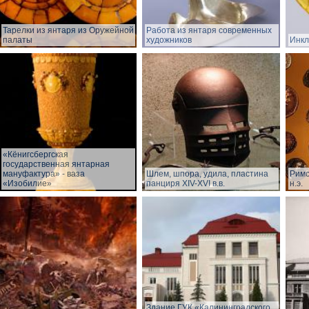
Тарелки из янтаря из Оружейной
Работа из янтаря современных
палаты
художников
Инкл
«Кёнигсбергская
государственная янтарная
мануфактура» - ваза
Шлем, шпора, удила, пластина
Римск
«Изобилие»
панциря XIV-XVI в.в.
н.э.
Здание ГУК «Калининградского