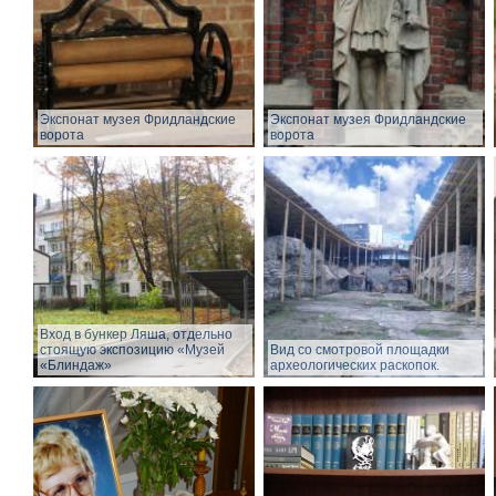
Экспонат музея Фридландские
Экспонат музея Фридландские
ворота
ворота
Вход в бункер Ляша, отдельно
стоящую экспозицию «Музей
Вид со смотровой площадки
«Блиндаж»
археологических раскопок.