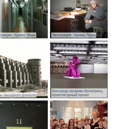
озиция - бункер Ляша
Экспозиция - бункер Ляша
Мансарда казармы Кронпринц.
ы Западного флигеля
Архитектурный проект