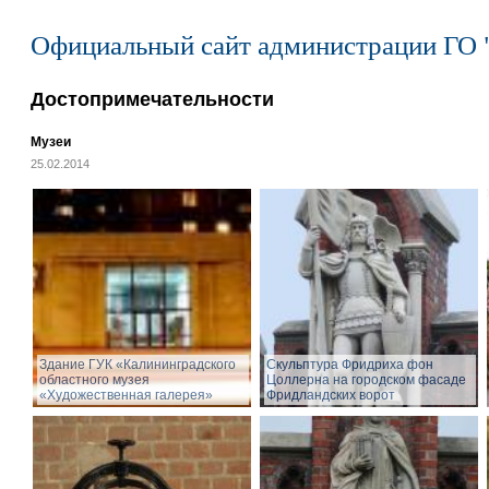
Официальный сайт администрации ГО 
Достопримечательности
Музеи
25.02.2014
Здание ГУК «Калининградского
Cкульптура Фридриха фон
областного музея
Цоллерна на городском фасаде
«Художественная галерея»
Фридландских ворот