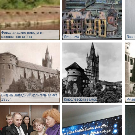
Фридландские ворота и
крепостная стена
Диорама
Эксп
Вид на Западный флигель замка
1936г.
Королевский замок
Руин