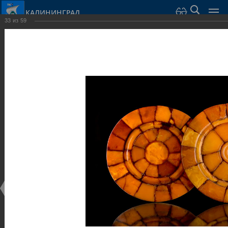
КАЛИНИНГРАД
33
из
59
Город Калининград
›
Город
›
Фотогалерея
›
Достопримечательности
›
Музеи
Достопримечательности
Музеи
25.02.2014