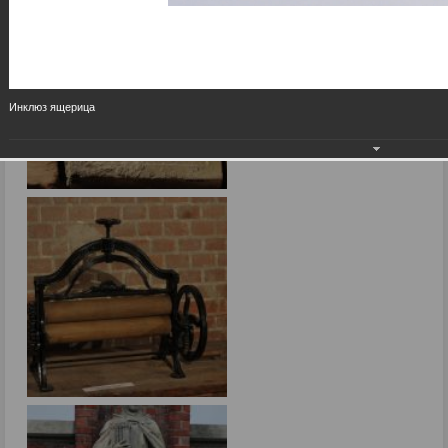
Инклюз ящерица