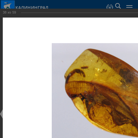
КАЛИНИНГРАД
38
из
59
Город Калининград
›
Город
›
Фотогалерея
›
Достопримечательности
›
Музеи
Достопримечательности
Музеи
25.02.2014