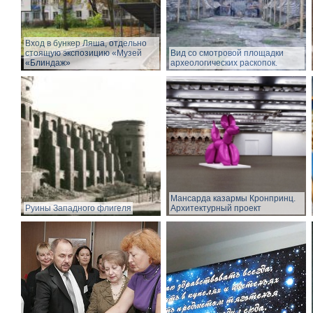
Вход в бункер Ляша, отдельно
стоящую экспозицию «Музей
Вид со смотровой площадки
«Блиндаж»
археологических раскопок.
Мансарда казармы Кронпринц.
Руины Западного флигеля
Архитектурный проект