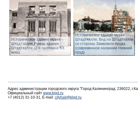
Историческое здание музея -
Историческое здание музея -
Штадтхалле. Вид на Штадтхалле
Штадтхалле.Руины здания
со стороны Замкового пруда
Штадтхалле (2-я половина ХХ
(современное название Нижний
века)
пруд)
Адрес администрации городского округа "Город Калининград: 236022, г.К
Официальный сайт
www.klgd.ru
+7 (4012) 31-10-31, E-mail:
cityhall@klgd.ru