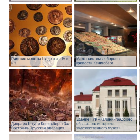
Римские монеты I в. до н.э. - IV в.
Макет системы обороны
н.э.
крепости Кенигсберг
Здание ГУК «Калининградского
Диорама Штурм Кенигсберга.Зал
областного историко-
Восточно-Прусская операция.
художественного музея»