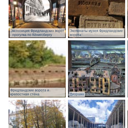
Экспозиция Фридландских ворот
Экспонаты музея Фридландские
- прогулка по Кёнигсбергу
ворота
Фридландские ворота и
крепостная стена
Диорама